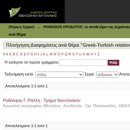
Ιδρυματικό Καταθετήριο DSpace
Πλοήγηση Διαφημίσεις ανά Θέμα "Greek-Turkish relation
→
DSpace Αρχική
ΨΗΦΙΑΚΟΣ ΗΡΟΔΟΤΟΣ: το αποθετήριο της Δημόσιας 
ανά Θέμα
Πλοήγηση Διαφημίσεις ανά Θέμα "Greek-Turkish relatio
0-9
A
B
C
D
E
F
G
H
I
J
K
L
M
N
O
P
Q
R
S
T
U
V
W
X
Y
Z
Ή εισάγετε τα πρώτα γράμματα:
Ταξινόμηση κατά:
Σειρά:
Αποτε
Αποτελέσματα 1-1 από 1
Ροδόλφος Γ. Ράλλη : Τμήμα Ναυτιλιακόν
Άγνωστος συγγραφέας
(
Μυτιλήνη : Διευθυντής : Στρ. Παπανικόλας
,
1924-0
Αποτελέσματα 1-1 από 1