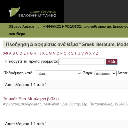
Ιδρυματικό Καταθετήριο DSpace
Πλοήγηση Διαφημίσεις ανά Θέμα "Greek literature, Mode
→
DSpace Αρχική
ΨΗΦΙΑΚΟΣ ΗΡΟΔΟΤΟΣ: το αποθετήριο της Δημόσιας 
ανά Θέμα
Πλοήγηση Διαφημίσεις ανά Θέμα "Greek literature, Mod
0-9
A
B
C
D
E
F
G
H
I
J
K
L
M
N
O
P
Q
R
S
T
U
V
W
X
Y
Z
Ή εισάγετε τα πρώτα γράμματα:
Ταξινόμηση κατά:
Σειρά:
Αποτε
Αποτελέσματα 1-1 από 1
Τοπικά: Ένα Μυτιληνιό βιβλίο
Άγνωστος συγγραφέας
(
Μυτιλήνη : Διευθυντής Στρ. Παπανικόλας
,
1924-05
Αποτελέσματα 1-1 από 1