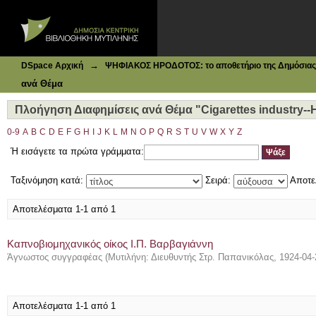
Ιδρυματικό Καταθετήριο DSpace
Πλοήγηση Διαφημίσεις ανά Θέμα "Cigarettes industry--Hi
→
DSpace Αρχική
ΨΗΦΙΑΚΟΣ ΗΡΟΔΟΤΟΣ: το αποθετήριο της Δημόσιας 
ανά Θέμα
Πλοήγηση Διαφημίσεις ανά Θέμα "Cigarettes industry--H
0-9
A
B
C
D
E
F
G
H
I
J
K
L
M
N
O
P
Q
R
S
T
U
V
W
X
Y
Z
Ή εισάγετε τα πρώτα γράμματα:
Ταξινόμηση κατά:
Σειρά:
Αποτε
Αποτελέσματα 1-1 από 1
Καπνοβιομηχανικός οίκος Ι.Π. Βαρβαγιάννη
Άγνωστος συγγραφέας
(
Μυτιλήνη: Διευθυντής Στρ. Παπανικόλας
,
1924-04-
Αποτελέσματα 1-1 από 1