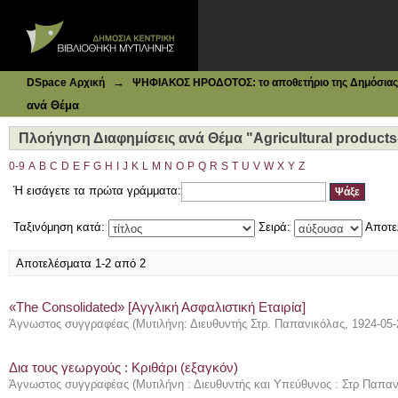
Ιδρυματικό Καταθετήριο DSpace
Πλοήγηση Διαφημίσεις ανά Θέμα "Agricultural products--
→
DSpace Αρχική
ΨΗΦΙΑΚΟΣ ΗΡΟΔΟΤΟΣ: το αποθετήριο της Δημόσιας 
ανά Θέμα
Πλοήγηση Διαφημίσεις ανά Θέμα "Agricultural products
0-9
A
B
C
D
E
F
G
H
I
J
K
L
M
N
O
P
Q
R
S
T
U
V
W
X
Y
Z
Ή εισάγετε τα πρώτα γράμματα:
Ταξινόμηση κατά:
Σειρά:
Αποτε
Αποτελέσματα 1-2 από 2
«The Consolidated» [Αγγλική Ασφαλιστική Εταιρία]
Άγνωστος συγγραφέας
(
Μυτιλήνη: Διευθυντής Στρ. Παπανικόλας
,
1924-05-
Δια τους γεωργούς : Κριθάρι (εξαγκόν)
Άγνωστος συγγραφέας
(
Μυτιλήνη : Διευθυντής και Υπεύθυνος : Στρ Παπα