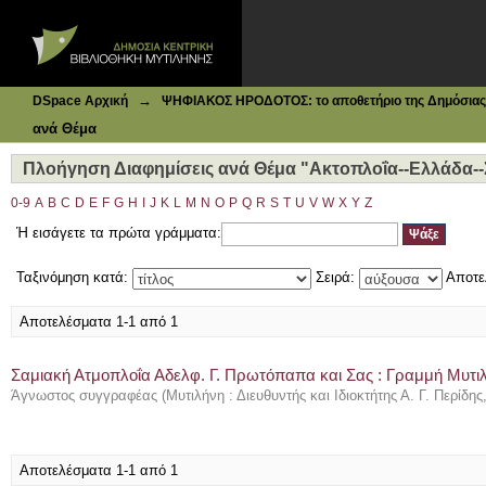
Ιδρυματικό Καταθετήριο DSpace
Πλοήγηση Διαφημίσεις ανά Θέμα "Ακτοπλοΐα--Ελλάδα--
→
DSpace Αρχική
ΨΗΦΙΑΚΟΣ ΗΡΟΔΟΤΟΣ: το αποθετήριο της Δημόσιας 
ανά Θέμα
Πλοήγηση Διαφημίσεις ανά Θέμα "Ακτοπλοΐα--Ελλάδα-
0-9
A
B
C
D
E
F
G
H
I
J
K
L
M
N
O
P
Q
R
S
T
U
V
W
X
Y
Z
Ή εισάγετε τα πρώτα γράμματα:
Ταξινόμηση κατά:
Σειρά:
Αποτε
Αποτελέσματα 1-1 από 1
Σαμιακή Ατμοπλοΐα Αδελφ. Γ. Πρωτόπαπα και Σας : Γραμμή Μυτ
Άγνωστος συγγραφέας
(
Μυτιλήνη : Διευθυντής και Ιδιοκτήτης Α. Γ. Περίδης
Αποτελέσματα 1-1 από 1