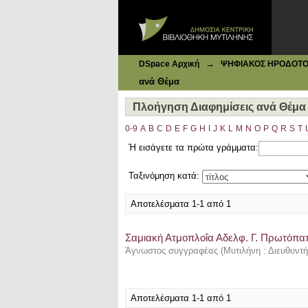
Ιδρυματικό Καταθετήριο DSpace
Πλοήγηση Διαφημίσεις ανά Θέμα 
→
DSpace Αρχική
ΨΗΦΙΑΚΟΣ ΗΡΟΔΟΤΟΣ: 
ανά Θέμα
Πλοήγηση Διαφημίσεις ανά Θέμα
0-9
A
B
C
D
E
F
G
H
I
J
K
L
M
N
O
P
Q
R
S
T
Ή εισάγετε τα πρώτα γράμματα:
Ταξινόμηση κατά:
Αποτελέσματα 1-1 από 1
Σαμιακή Ατμοπλοΐα Αδελφ. Γ. Πρωτόπα
Άγνωστος συγγραφέας
(
Μυτιλήνη : Διευθυντής
Αποτελέσματα 1-1 από 1