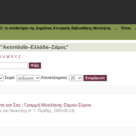
"Ακτοπλοΐα--Ελλάδα--Σάμος"
→
το αποθετήριο της Δημόσιας Κεντρικής Βιβλιοθήκης Μυτιλήνης
Τύπος
 "Ακτοπλοΐα--Ελλάδα--Σάμος"
U
V
W
X
Y
Z
Σειρά:
Αποτελέσματα:
πα και Σας : Γραμμή Μυτιλήνης-Σάμου-Σύρου
 και Ιδιοκτήτης Α. Γ. Περίδης
,
1915-05-13
)