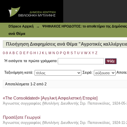
Ιδρυματικό Καταθετήριο DSpace
Πλοήγηση Διαφημίσεις ανά Θέμα "Αγροτικές καλλιέργειε
→
DSpace Αρχική
ΨΗΦΙΑΚΟΣ ΗΡΟΔΟΤΟΣ: το αποθετήριο της Δημόσιας 
ανά Θέμα
Πλοήγηση Διαφημίσεις ανά Θέμα "Αγροτικές καλλιέργει
0-9
A
B
C
D
E
F
G
H
I
J
K
L
M
N
O
P
Q
R
S
T
U
V
W
X
Y
Z
Ή εισάγετε τα πρώτα γράμματα:
Ταξινόμηση κατά:
Σειρά:
Αποτε
Αποτελέσματα 1-2 από 2
«The Consolidated» [Αγγλική Ασφαλιστική Εταιρία]
Άγνωστος συγγραφέας
(
Μυτιλήνη: Διευθυντής Στρ. Παπανικόλας
,
1924-05-
Προσέξατε Γεωργοί
Άγνωστος συγγραφέας
(
Μυτιλήνη: Διευθυντής Στρ. Παπανικόλας
,
1924-11-