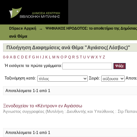
Ιδρυματικό Καταθετήριο DSpace
Πλοήγηση Διαφημίσεις ανά Θέμα "Αγιάσος( Λέσβος)"
→
DSpace Αρχική
ΨΗΦΙΑΚΟΣ ΗΡΟΔΟΤΟΣ: το αποθετήριο της Δημόσιας 
ανά Θέμα
Πλοήγηση Διαφημίσεις ανά Θέμα "Αγιάσος( Λέσβος)"
0-9
A
B
C
D
E
F
G
H
I
J
K
L
M
N
O
P
Q
R
S
T
U
V
W
X
Y
Z
Ή εισάγετε τα πρώτα γράμματα:
Ταξινόμηση κατά:
Σειρά:
Αποτε
Αποτελέσματα 1-1 από 1
Ξενοδοχείον το «Κέντρον» εν Αγιάσσω
Άγνωστος συγγραφέας
(
Μυτιλήνη : Διευθυντής και Υπεύθυνος : Στρ Παπα
Αποτελέσματα 1-1 από 1