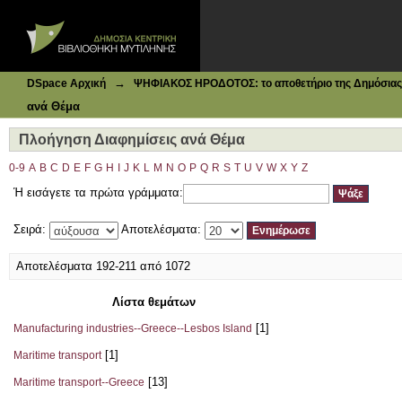
Ιδρυματικό Καταθετήριο DSpace
Πλοήγηση Διαφημίσεις ανά Θέμα
→
DSpace Αρχική
ΨΗΦΙΑΚΟΣ ΗΡΟΔΟΤΟΣ: το αποθετήριο της Δημόσιας 
ανά Θέμα
Πλοήγηση Διαφημίσεις ανά Θέμα
0-9
A
B
C
D
E
F
G
H
I
J
K
L
M
N
O
P
Q
R
S
T
U
V
W
X
Y
Z
Ή εισάγετε τα πρώτα γράμματα:
Σειρά:
Αποτελέσματα:
Αποτελέσματα 192-211 από 1072
Λίστα θεμάτων
[1]
Manufacturing industries--Greece--Lesbos Island
[1]
Maritime transport
[13]
Maritime transport--Greece