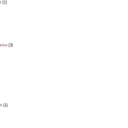
[1]
d
[3]
erica
[1]
ds