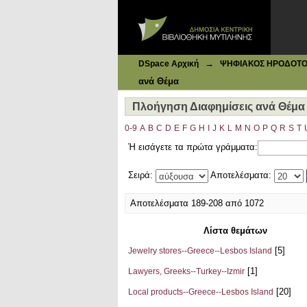
Ιδρυματικό Καταθετήριο DSpace
Πλοήγηση Διαφημίσεις ανά Θέμα
→
DSpace Αρχική
ΨΗΦΙΑΚΟΣ ΗΡΟΔΟΤΟΣ: 
ανά Θέμα
Πλοήγηση Διαφημίσεις ανά Θέμα
0-9
A
B
C
D
E
F
G
H
I
J
K
L
M
N
O
P
Q
R
S
T
Ή εισάγετε τα πρώτα γράμματα:
Σειρά:
Αποτελέσματα:
Αποτελέσματα 189-208 από 1072
Λίστα θεμάτων
[5]
Jewelry stores--Greece--Lesbos Island
[1]
Lawyers, Greeks--Turkey--Izmir
[20]
Local products--Greece--Lesbos Island