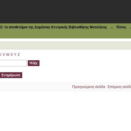
→
το αποθετήριο της Δημόσιας Κεντρικής Βιβλιοθήκης Μυτιλήνης
Τύπος
U
V
W
X
Y
Z
Προηγούμενη σελίδα
Επόμενη σελίδ