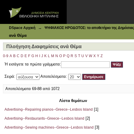
Ιδρυματικό Καταθετήριο DSpace
Πλοήγηση Διαφημίσεις ανά Θέμα
→
DSpace Αρχική
ΨΗΦΙΑΚΟΣ ΗΡΟΔΟΤΟΣ: το αποθετήριο της Δημόσιας 
ανά Θέμα
Πλοήγηση Διαφημίσεις ανά Θέμα
0-9
A
B
C
D
E
F
G
H
I
J
K
L
M
N
O
P
Q
R
S
T
U
V
W
X
Y
Z
Ή εισάγετε τα πρώτα γράμματα:
Σειρά:
Αποτελέσματα:
Αποτελέσματα 69-88 από 1072
Λίστα θεμάτων
[1]
Advertising--Repairing pianos--Greece--Lesbos Island
[2]
Advertising--Restaurants--Greece--Lesbos Island
[3]
Advertising--Sewing machines--Greece--Lesbos Island