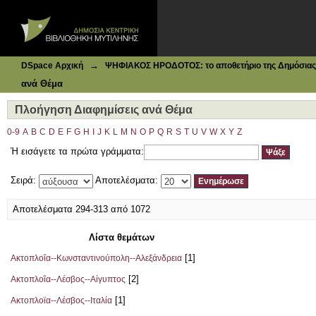
Ιδρυματικό Καταθετήριο DSpace
Πλοήγηση Διαφημίσεις ανά Θέμα
→
DSpace Αρχική
ΨΗΦΙΑΚΟΣ ΗΡΟΔΟΤΟΣ: το αποθετήριο της Δημόσιας 
ανά Θέμα
Πλοήγηση Διαφημίσεις ανά Θέμα
0-9
A
B
C
D
E
F
G
H
I
J
K
L
M
N
O
P
Q
R
S
T
U
V
W
X
Y
Z
Ή εισάγετε τα πρώτα γράμματα:
Σειρά:
Αποτελέσματα:
Αποτελέσματα 294-313 από 1072
Λίστα θεμάτων
[1]
Ακτοπλοΐα--Κωνσταντινούπολη--Αλεξάνδρεια
[2]
Ακτοπλοΐα--Λέσβος--Αίγυπτος
[1]
Ακτοπλοϊα--Λέσβος--Ιταλία