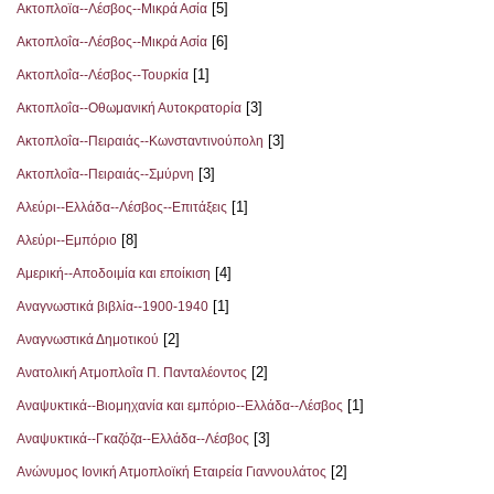
[5]
Ακτοπλοϊα--Λέσβος--Μικρά Ασία
[6]
Ακτοπλοΐα--Λέσβος--Μικρά Ασία
[1]
Ακτοπλοΐα--Λέσβος--Τουρκία
[3]
Ακτοπλοΐα--Οθωμανική Αυτοκρατορία
[3]
Ακτοπλοΐα--Πειραιάς--Κωνσταντινούπολη
[3]
Ακτοπλοΐα--Πειραιάς--Σμύρνη
[1]
Αλεύρι--Ελλάδα--Λέσβος--Επιτάξεις
[8]
Αλεύρι--Εμπόριο
[4]
Αμερική--Αποδοιμία και εποίκιση
[1]
Αναγνωστικά βιβλία--1900-1940
[2]
Αναγνωστικά Δημοτικού
[2]
Ανατολική Ατμοπλοΐα Π. Πανταλέοντος
[1]
Αναψυκτικά--Βιομηχανία και εμπόριο--Ελλάδα--Λέσβος
[3]
Αναψυκτικά--Γκαζόζα--Ελλάδα--Λέσβος
[2]
Ανώνυμος Ιονική Ατμοπλοϊκή Εταιρεία Γιαννουλάτος