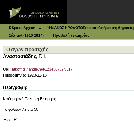
Ιδρυματικό Καταθετήριο DSpace
Ο αγών προσεχής
→
DSpace Αρχική
ΨΗΦΙΑΚΟΣ ΗΡΟΔΟΤΟΣ: το αποθετήριο της Δημόσιας 
→
Προβολή τεκμηρίου
Σάλπιγξ (1910-1924)
Ο αγών προσεχής
Αναστασιάδης, Γ. Ι.
URI:
http://hdl.handle.net/123456789/8117
Ημερομηνία:
1923-12-18
Περιγραφή:
Καθημερινή Πολιτική Εφημερίς
Το φύλλον λεπτά 50
Έτος ΙΕ'