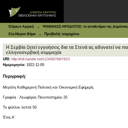
Ιδρυματικό Καταθετήριο DSpace
Η Σερβία ζητεί εγγυήσεις δια τα Στενά ας αδυνατεί να π
→
DSpace Αρχική
ΨΗΦΙΑΚΟΣ ΗΡΟΔΟΤΟΣ: το αποθετήριο της Δημόσιας 
→
Προβολή τεκμηρίου
Ελεύθερον Βήμα
Η Σερβία ζητεί εγγυήσεις δια τα Στενά ας αδυνατεί να 
ελληνοσερβική συμμαχία
URI:
http://hdl.handle.net/123456789/7823
Ημερομηνία:
1922-11-05
Περιγραφή:
Μεγάλη Καθημερινή Πολιτική και Οικονομική Εφημερίς
Γραφεία : Λεωφόρος Πανεπιστημίου 25
Το φύλλον λεπτά 50
Έτος Α΄