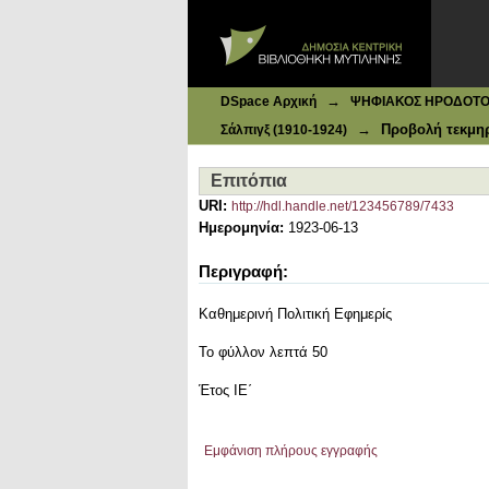
Ιδρυματικό Καταθετήριο DSpace
Επιτόπια
→
DSpace Αρχική
ΨΗΦΙΑΚΟΣ ΗΡΟΔΟΤΟΣ: 
→
Προβολή τεκμη
Σάλπιγξ (1910-1924)
Επιτόπια
URI:
http://hdl.handle.net/123456789/7433
Ημερομηνία:
1923-06-13
Περιγραφή:
Καθημερινή Πολιτική Εφημερίς
Το φύλλον λεπτά 50
Έτος ΙΕ΄
Εμφάνιση πλήρους εγγραφής