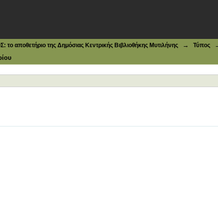
→
το αποθετήριο της Δημόσιας Κεντρικής Βιβλιοθήκης Μυτιλήνης
Τύπος
ρίου