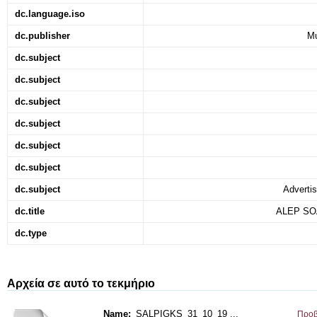
dc.language.iso
dc.publisher
Μυ
dc.subject
dc.subject
dc.subject
dc.subject
dc.subject
dc.subject
dc.subject
Adverti
dc.title
ALEP SOA
dc.type
Αρχεία σε αυτό το τεκμήριο
Name:
SALPIGKS_31_10_19 ...
Προβ