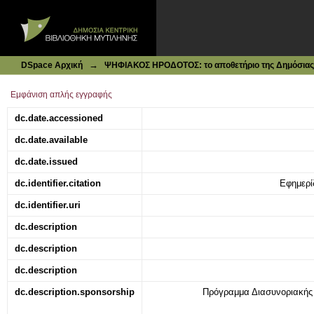
Ιδρυματικό Καταθετήριο DSpace
ALEP SOAP [ Αρωματικά σαπούνια « ΑΛΕΠ ΣΟΠ» ]
→
DSpace Αρχική
ΨΗΦΙΑΚΟΣ ΗΡΟΔΟΤΟΣ: το αποθετήριο της Δημόσιας 
Εμφάνιση απλής εγγραφής
dc.date.accessioned
dc.date.available
dc.date.issued
dc.identifier.citation
Εφημερίδ
dc.identifier.uri
dc.description
dc.description
dc.description
dc.description.sponsorship
Πρόγραμμα Διασυνοριακή