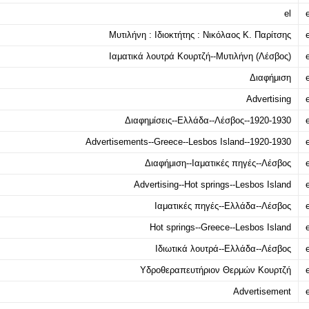
el
e
Μυτιλήνη : Ιδιοκτήτης : Νικόλαος Κ. Παρίτσης
e
Ιαματικά λουτρά Κουρτζή--Μυτιλήνη (Λέσβος)
e
Διαφήμιση
e
Advertising
e
Διαφημίσεις--Ελλάδα--Λέσβος--1920-1930
e
Advertisements--Greece--Lesbos Island--1920-1930
e
Διαφήμιση--Ιαματικές πηγές--Λέσβος
e
Advertising--Hot springs--Lesbos Island
e
Ιαματικές πηγές--Ελλάδα--Λέσβος
e
Hot springs--Greece--Lesbos Island
e
Ιδιωτικά λουτρά--Ελλάδα--Λέσβος
e
Υδροθεραπευτήριον Θερμών Κουρτζή
e
Advertisement
e