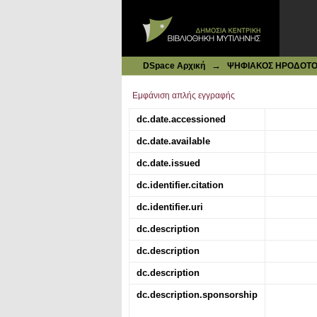
Ιδρυματικό Καταθετήριο DSpace
Υδροθεραπευτήριον Θερμών Κουρ
→
DSpace Αρχική
ΨΗΦΙΑΚΟΣ ΗΡΟΔΟΤΟΣ: 
Εμφάνιση απλής εγγραφής
dc.date.accessioned
dc.date.available
dc.date.issued
dc.identifier.citation
dc.identifier.uri
dc.description
dc.description
dc.description
dc.description.sponsorship