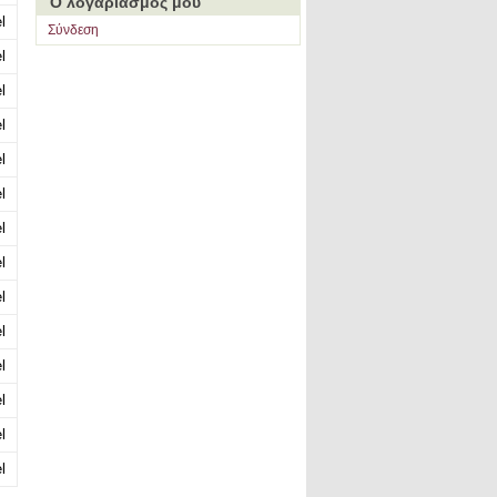
Ο λογαριασμός μου
l
Σύνδεση
l
l
l
l
l
l
l
l
l
l
l
l
l