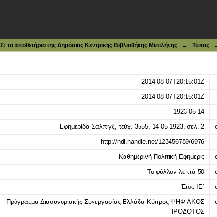
τζή
→
το αποθετήριο της Δημόσιας Κεντρικής Βιβλιοθήκης Μυτιλήνης
Τύπος
2014-08-07T20:15:01Z
2014-08-07T20:15:01Z
1923-05-14
Εφημερίδα Σάλπιγξ, τεύχ. 3555, 14-05-1923, σελ. 2
e
http://hdl.handle.net/123456789/6976
Καθημερινή Πολιτική Εφημερίς
e
Το φύλλον λεπτά 50
e
Έτος ΙΕ΄
e
Πρόγραμμα Διασυνοριακής Συνεργασίας Ελλάδα-Κύπρος ΨΗΦΙΑΚΟΣ
e
ΗΡΟΔΟΤΟΣ