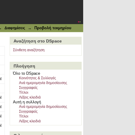
→
→
Προβολή τεκμηρίου
Διαφημίσεις
Αναζήτηση στο DSpace
Σύνθετη αναζήτηση
Πλοήγηση
Όλο το DSpace
Κοινότητες & Συλλογές
l
Ανά ημερομηνία δημοσίευσης
Συγγραφείς
Τίτλοι
l
Λέξεις κλειδιά
Αυτή η συλλογή
l
Ανά ημερομηνία δημοσίευσης
Συγγραφείς
l
Τίτλοι
Λέξεις κλειδιά
l