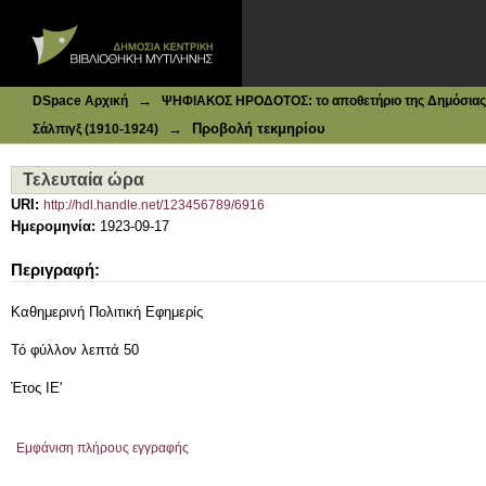
Ιδρυματικό Καταθετήριο DSpace
Τελευταία ώρα
→
DSpace Αρχική
ΨΗΦΙΑΚΟΣ ΗΡΟΔΟΤΟΣ: το αποθετήριο της Δημόσιας 
→
Προβολή τεκμηρίου
Σάλπιγξ (1910-1924)
Τελευταία ώρα
URI:
http://hdl.handle.net/123456789/6916
Ημερομηνία:
1923-09-17
Περιγραφή:
Καθημερινή Πολιτική Εφημερίς
Τό φύλλον λεπτά 50
Έτος ΙΕ'
Εμφάνιση πλήρους εγγραφής