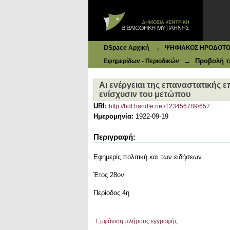
Ιδρυματικό Καταθετήριο DSpace
Αι ενέργειαι της επαναστατικής ε
→
DSpace Αρχική
ΨΗΦΙΑΚΟΣ ΗΡΟΔΟΤΟΣ: 
→
Προβολή τ
Εφημερίδων - Περιοδικών
Αι ενέργειαι της επαναστατικής 
ενίσχυσιν του μετώπου
URI:
http://hdl.handle.net/123456789/657
Ημερομηνία:
1922-09-19
Περιγραφή:
Εφημερίς πολιτική και των ειδήσεων
Έτος 28ον
Περίοδος 4η
Εμφάνιση πλήρους εγγραφής