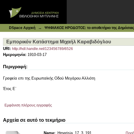
Ιδρυματικό Καταθετήριο DSpace
Εμπορικόν Κατάστημα Μιχαήλ Καραβιδόγλου
→
DSpace Αρχική
ΨΗΦΙΑΚΟΣ ΗΡΟΔΟΤΟΣ: το αποθετήριο της Δημόσιας 
Εμπορικόν Κατάστημα Μιχαήλ Καραβιδόγλου
URI:
http://hdl.handle.net/123456789/6526
Ημερομηνία:
1910-03-17
Περιγραφή:
Γραφεία επι της Ευρωπαϊκής Οδού Μεγάρου Αλλιότη
Έτος Ε΄
Εμφάνιση πλήρους εγγραφής
Αρχεία σε αυτό το τεκμήριο
Name:
Hmerisia_17_3_191 ...
Προβ