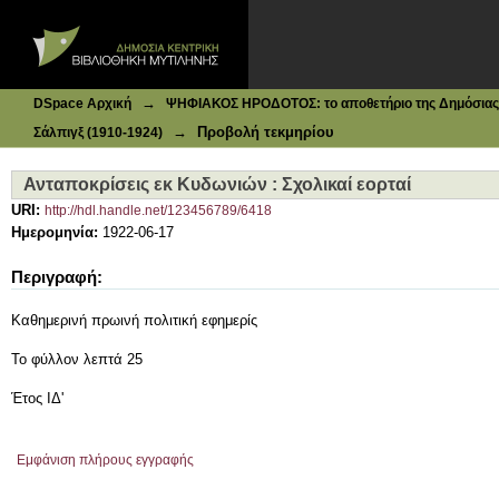
Ιδρυματικό Καταθετήριο DSpace
Ανταποκρίσεις εκ Κυδωνιών : Σχολικαί εορταί
→
DSpace Αρχική
ΨΗΦΙΑΚΟΣ ΗΡΟΔΟΤΟΣ: το αποθετήριο της Δημόσιας 
→
Προβολή τεκμηρίου
Σάλπιγξ (1910-1924)
Ανταποκρίσεις εκ Κυδωνιών : Σχολικαί εορταί
URI:
http://hdl.handle.net/123456789/6418
Ημερομηνία:
1922-06-17
Περιγραφή:
Καθημερινή πρωινή πολιτική εφημερίς
Το φύλλον λεπτά 25
Έτος ΙΔ'
Εμφάνιση πλήρους εγγραφής