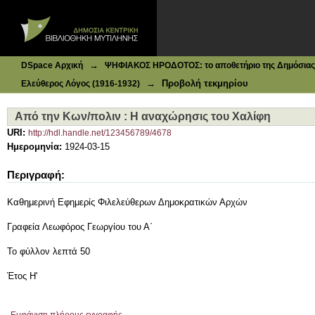
Ιδρυματικό Καταθετήριο DSpace
Από την Κων/πολιν : Η αναχώρησις του Χαλίφη
→
DSpace Αρχική
ΨΗΦΙΑΚΟΣ ΗΡΟΔΟΤΟΣ: το αποθετήριο της Δημόσιας 
→
Προβολή τεκμηρίου
Ελεύθερος Λόγος (1916-1932)
Από την Κων/πολιν : Η αναχώρησις του Χαλίφη
URI:
http://hdl.handle.net/123456789/4678
Ημερομηνία:
1924-03-15
Περιγραφή:
Καθημερινή Εφημερίς Φιλελεύθερων Δημοκρατικών Αρχών
Γραφεία Λεωφόρος Γεωργίου του Α΄
Το φύλλον λεπτά 50
Έτος Η'