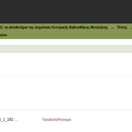
→
το αποθετήριο της Δημόσιας Κεντρικής Βιβλιοθήκης Μυτιλήνης
Τύπος
ρίου
1_192 ...
Προβολή/
Άνοιγμα