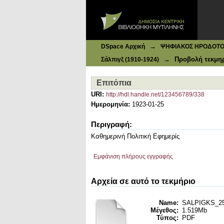
Ιδρυματικό Καταθετήριο DSpace
Επιτόπια
→
DSpace Αρχική
ΨΗΦΙΑΚΟΣ ΗΡΟΔΟΤΟΣ: 
→
Προβολή τεκμη
Σάλπιγξ (1910-1924)
Επιτόπια
URI:
http://hdl.handle.net/123456789/338
Ημερομηνία:
1923-01-25
Περιγραφή:
Καθημερινή Πολιτική Εφημερίς
Εμφάνιση πλήρους εγγραφής
Αρχεία σε αυτό το τεκμήριο
Name:
SALPIGKS_25_
Μέγεθος:
1.519Mb
Τύπος:
PDF