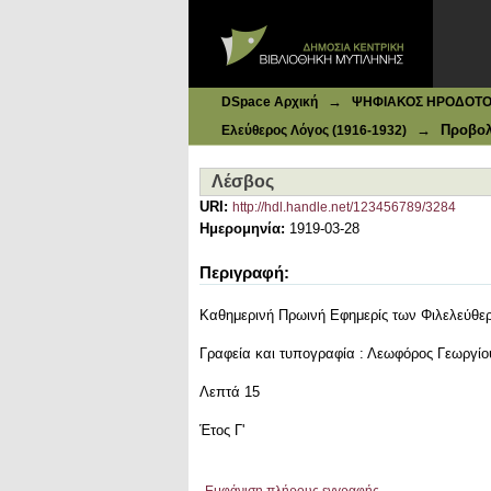
Ιδρυματικό Καταθετήριο DSpace
Λέσβος
→
DSpace Αρχική
ΨΗΦΙΑΚΟΣ ΗΡΟΔΟΤΟΣ: 
→
Προβολ
Ελεύθερος Λόγος (1916-1932)
Λέσβος
URI:
http://hdl.handle.net/123456789/3284
Ημερομηνία:
1919-03-28
Περιγραφή:
Καθημερινή Πρωινή Εφημερίς των Φιλελεύθ
Γραφεία και τυπογραφία : Λεωφόρος Γεωργίο
Λεπτά 15
Έτος Γ'