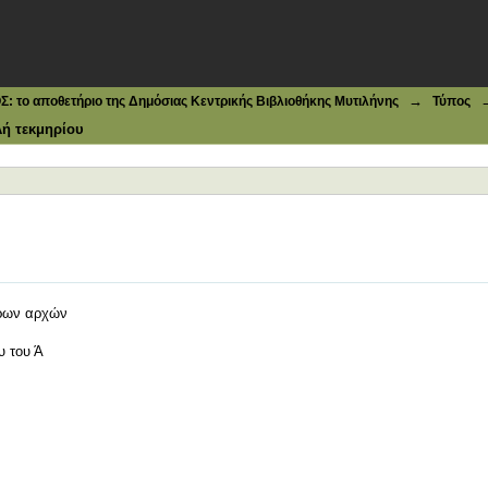
→
το αποθετήριο της Δημόσιας Κεντρικής Βιβλιοθήκης Μυτιλήνης
Τύπος
ή τεκμηρίου
ερων αρχών
υ του Ά