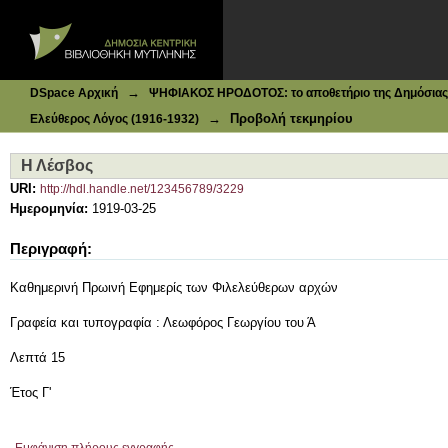
Ιδρυματικό Καταθετήριο DSpace
Η Λέσβος
→
DSpace Αρχική
ΨΗΦΙΑΚΟΣ ΗΡΟΔΟΤΟΣ: το αποθετήριο της Δημόσιας 
→
Προβολή τεκμηρίου
Ελεύθερος Λόγος (1916-1932)
Η Λέσβος
URI:
http://hdl.handle.net/123456789/3229
Ημερομηνία:
1919-03-25
Περιγραφή:
Καθημερινή Πρωινή Εφημερίς των Φιλελεύθερων αρχών
Γραφεία και τυπογραφία : Λεωφόρος Γεωργίου του Ά
Λεπτά 15
Έτος Γ'