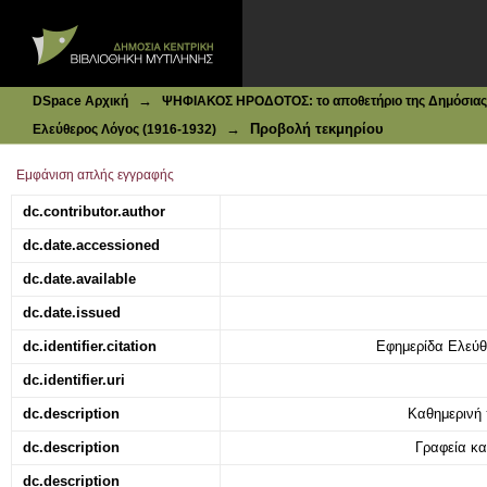
Ιδρυματικό Καταθετήριο DSpace
Ξένη χρονογραφία : Το σύνθημα της ημέρας
→
DSpace Αρχική
ΨΗΦΙΑΚΟΣ ΗΡΟΔΟΤΟΣ: το αποθετήριο της Δημόσιας 
→
Προβολή τεκμηρίου
Ελεύθερος Λόγος (1916-1932)
Εμφάνιση απλής εγγραφής
dc.contributor.author
dc.date.accessioned
dc.date.available
dc.date.issued
dc.identifier.citation
Εφημερίδα Ελεύθε
dc.identifier.uri
dc.description
Καθημερινή 
dc.description
Γραφεία κα
dc.description