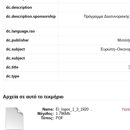
dc.description
dc.description.sponsorship
Πρόγραμμα Διασυνοριακή
dc.language.iso
dc.publisher
Μυτιλήν
dc.subject
Ευρώπη--Οικονομ
dc.subject
dc.title
dc.type
Αρχεία σε αυτό το τεκμήριο
Name:
El_logos_1_3_1920 ...
Προβ
Μέγεθος:
1.796Mb
Τύπος:
PDF