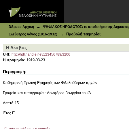
Ιδρυματικό Καταθετήριο DSpace
Η Λέσβος
→
DSpace Αρχική
ΨΗΦΙΑΚΟΣ ΗΡΟΔΟΤΟΣ: το αποθετήριο της Δημόσιας 
→
Προβολή τεκμηρίου
Ελεύθερος Λόγος (1916-1932)
Η Λέσβος
URI:
http://hdl.handle.net/123456789/3206
Ημερομηνία:
1919-03-23
Περιγραφή:
Καθημερινή Πρωινή Εφημερίς των Φιλελεύθερων αρχών
Γραφεία και τυπογραφία : Λεωφόρος Γεωργίου του Ά
Λεπτά 15
Έτος Γ'