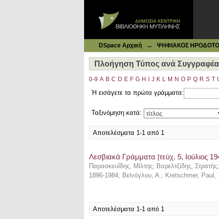
Ιδρυματικό Καταθετήριο DSpace
Πλοήγηση Τύπος ανά Συγγραφέα "K
→
DSpace Αρχική
ΨΗΦΙΑΚΟΣ ΗΡΟΔΟΤΟΣ: 
Πλοήγηση Τύπος ανά Συγγραφέα "
0-9
A
B
C
D
E
F
G
H
I
J
K
L
M
N
O
P
Q
R
S
T
Ή εισάγετε τα πρώτα γράμματα:
Ταξινόμηση κατά:
Αποτελέσματα 1-1 από 1
Λεσβιακά Γράμματα |τεύχ. 5, Ιούλιος 19
Παρασκευΐδης, Μίλτης
;
Βαρελτζίδης, Στρατής
1896-1984
;
Βεϊνόγλου, Α.
;
Kretschmer, Paul,
Αποτελέσματα 1-1 από 1