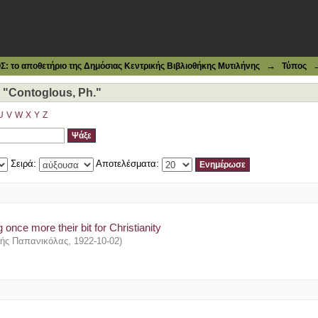
Contoglous, Ph."
→
το αποθετήριο της Δημόσιας Κεντρικής Βιβλιοθήκης Μυτιλήνης
Τύπος
"Contoglous, Ph."
U
V
W
X
Y
Z
Σειρά:
Αποτελέσματα:
 once more their bit for Christianity
ατής Παπανικόλας
,
1922-10-02
)