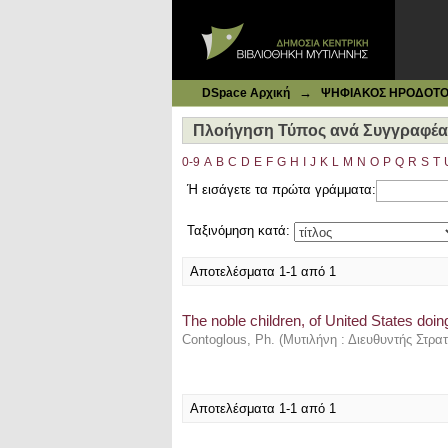
Ιδρυματικό Καταθετήριο DSpace
Πλοήγηση Τύπος ανά Συγγραφέα "
→
DSpace Αρχική
ΨΗΦΙΑΚΟΣ ΗΡΟΔΟΤΟΣ: 
Πλοήγηση Τύπος ανά Συγγραφέα 
0-9
A
B
C
D
E
F
G
H
I
J
K
L
M
N
O
P
Q
R
S
T
Ή εισάγετε τα πρώτα γράμματα:
Ταξινόμηση κατά:
Αποτελέσματα 1-1 από 1
The noble children, of United States doing
Contoglous, Ph.
(
Μυτιλήνη : Διευθυντής Στρ
Αποτελέσματα 1-1 από 1