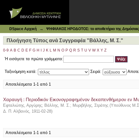
Ιδρυματικό Καταθετήριο DSpace
Πλοήγηση Τύπος ανά Συγγραφέα "Βάλλης, Μ. Σ."
→
DSpace Αρχική
ΨΗΦΙΑΚΟΣ ΗΡΟΔΟΤΟΣ: το αποθετήριο της Δημόσιας 
Πλοήγηση Τύπος ανά Συγγραφέα "Βάλλης, Μ. Σ."
0-9
A
B
C
D
E
F
G
H
I
J
K
L
M
N
O
P
Q
R
S
T
U
V
W
X
Y
Z
Ή εισάγετε τα πρώτα γράμματα:
Ταξινόμηση κατά:
Σειρά:
Αποτε
Αποτελέσματα 1-1 από 1
Χαραυγή : Περιοδικόν Εικονογραφημένον δεκαπενθήμερον εν Μυτι
Εφταλιώτης, Αργύρης
;
Βάλλης, Μ. Σ.
;
Μυριβήλης, Στράτης
(
Υπεύθυνος Μ.Σ.
Δ. Π. Αλβανός
,
1911-02-28
)
Αποτελέσματα 1-1 από 1