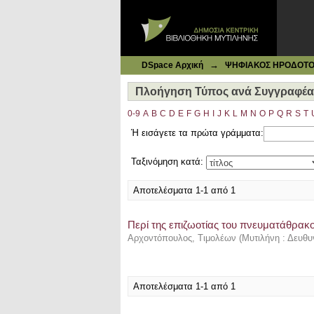
Ιδρυματικό Καταθετήριο DSpace
Πλοήγηση Τύπος ανά Συγγραφέα 
→
DSpace Αρχική
ΨΗΦΙΑΚΟΣ ΗΡΟΔΟΤΟΣ: 
Πλοήγηση Τύπος ανά Συγγραφέα
0-9
A
B
C
D
E
F
G
H
I
J
K
L
M
N
O
P
Q
R
S
T
Ή εισάγετε τα πρώτα γράμματα:
Ταξινόμηση κατά:
Αποτελέσματα 1-1 από 1
Περί της επιζωοτίας του πνευματάθρακ
Αρχοντόπουλος, Τιμολέων
(
Μυτιλήνη : Δευθυν
Αποτελέσματα 1-1 από 1