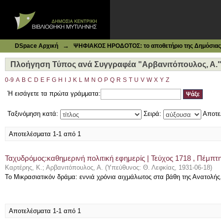
Ιδρυματικό Καταθετήριο DSpace
Πλοήγηση Τύπος ανά Συγγραφέα "Αρβανιτόπουλος, Α."
→
DSpace Αρχική
ΨΗΦΙΑΚΟΣ ΗΡΟΔΟΤΟΣ: το αποθετήριο της Δημόσιας 
Πλοήγηση Τύπος ανά Συγγραφέα "Αρβανιτόπουλος, Α.
0-9
A
B
C
D
E
F
G
H
I
J
K
L
M
N
O
P
Q
R
S
T
U
V
W
X
Y
Z
Ή εισάγετε τα πρώτα γράμματα:
Ταξινόμηση κατά:
Σειρά:
Αποτε
Αποτελέσματα 1-1 από 1
Ταχυδρόμος:καθημερινή πολιτική εφημερίς | Τεύχος 1718 , Πέμπτ
Καρτέρης, Κ.
;
Αρβανιτόπουλος, Α.
(
Υπεύθυνος: Θ. Λεφκίας
,
1931-06-18
)
Το Μικρασιατικόν δράμα: εννιά χρόνια αιχμάλωτος στα βάθη της Ανατολής
Αποτελέσματα 1-1 από 1