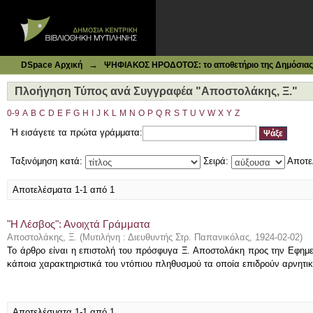
Ιδρυματικό Καταθετήριο DSpace
Πλοήγηση Τύπος ανά Συγγραφέα "Αποστολάκης, Ξ."
→
DSpace Αρχική
ΨΗΦΙΑΚΟΣ ΗΡΟΔΟΤΟΣ: το αποθετήριο της Δημόσιας 
Πλοήγηση Τύπος ανά Συγγραφέα "Αποστολάκης, Ξ."
0-9
A
B
C
D
E
F
G
H
I
J
K
L
M
N
O
P
Q
R
S
T
U
V
W
X
Y
Z
Ή εισάγετε τα πρώτα γράμματα:
Ταξινόμηση κατά:
Σειρά:
Αποτε
Αποτελέσματα 1-1 από 1
"Η Λέσβος": Ανοιχτά Γράμματα
Αποστολάκης, Ξ.
(
Μυτιλήνη : Διευθυντής Στρ. Παπανικόλας
,
1924-02-02
)
Το άρθρο είναι η επιστολή του πρόσφυγα Ξ. Αποστολάκη προς την Εφημερ
κάποια χαρακτηριστικά του ντόπιου πληθυσμού τα οποία επιδρούν αρνητικ
Αποτελέσματα 1-1 από 1