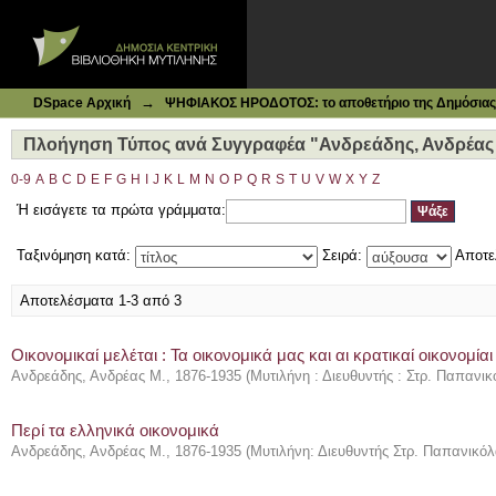
Ιδρυματικό Καταθετήριο DSpace
Πλοήγηση Τύπος ανά Συγγραφέα "Ανδρεάδης, Ανδρέας Μ.
→
DSpace Αρχική
ΨΗΦΙΑΚΟΣ ΗΡΟΔΟΤΟΣ: το αποθετήριο της Δημόσιας 
Πλοήγηση Τύπος ανά Συγγραφέα "Ανδρεάδης, Ανδρέας 
0-9
A
B
C
D
E
F
G
H
I
J
K
L
M
N
O
P
Q
R
S
T
U
V
W
X
Y
Z
Ή εισάγετε τα πρώτα γράμματα:
Ταξινόμηση κατά:
Σειρά:
Αποτε
Αποτελέσματα 1-3 από 3
Οικονομικαί μελέται : Τα οικονομικά μας και αι κρατικαί οικονομίαι
Ανδρεάδης, Ανδρέας Μ., 1876-1935
(
Μυτιλήνη : Διευθυντής : Στρ. Παπανι
Περί τα ελληνικά οικονομικά
Ανδρεάδης, Ανδρέας Μ., 1876-1935
(
Μυτιλήνη: Διευθυντής Στρ. Παπανικό