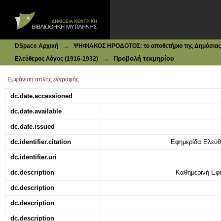
Ιδρυματικό Καταθετήριο DSpace
Αι εγγραφαί Προσφύγων μαθητών
→
DSpace Αρχική
ΨΗΦΙΑΚΟΣ ΗΡΟΔΟΤΟΣ: το αποθετήριο της Δημόσιας 
→
Προβολή τεκμηρίου
Ελεύθερος Λόγος (1916-1932)
Εμφάνιση απλής εγγραφής
dc.date.accessioned
dc.date.available
dc.date.issued
dc.identifier.citation
Εφημερίδα Ελεύθε
dc.identifier.uri
dc.description
Καθημερινή Εφ
dc.description
dc.description
dc.description