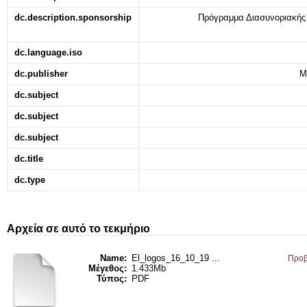
dc.description.sponsorship
Πρόγραμμα Διασυνοριακή
dc.language.iso
dc.publisher
Μ
dc.subject
dc.subject
dc.subject
dc.title
dc.type
Αρχεία σε αυτό το τεκμήριο
Name:
El_logos_16_10_19 ...
Προβ
Μέγεθος:
1.433Mb
Τύπος:
PDF