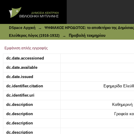
Ιδρυματικό Καταθετήριο DSpace
Η Λέσβος
→
DSpace Αρχική
ΨΗΦΙΑΚΟΣ ΗΡΟΔΟΤΟΣ: το αποθετήριο της Δημόσιας 
→
Προβολή τεκμηρίου
Ελεύθερος Λόγος (1916-1932)
Εμφάνιση απλής εγγραφής
dc.date.accessioned
dc.date.available
dc.date.issued
dc.identifier.citation
Εφημερίδα Ελεύθε
dc.identifier.uri
dc.description
Καθημερινή 
dc.description
Γραφεία κα
dc.description
dc.description