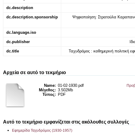
dc.description
dc.description.sponsorship
Ψηφιοποίηση: Στρατούλα Καραπανα
dc.language.iso
dc.publisher
Ιδ
dc.title
Ταχυδρόμος : καθημερινή πολιτική εφ
Αρχεία σε αυτό το τεκμήριο
Name:
01-02-1930.pdf
Προβ
Μέγεθος:
3.502Mb
Τύπος:
PDF
Αυτό το τεκμήριο εμφανίζεται στις ακόλουθες συλλογές
Εφημερίδα Ταχυδρόμος (1930-1957)