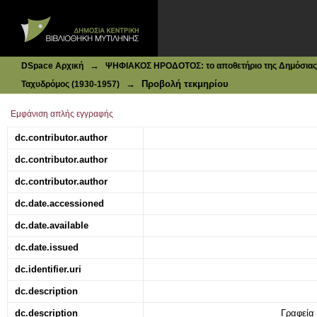
Ιδρυματικό Καταθετήριο DSpace
Ταχυδρόμος : καθημερινή πολιτική εφημερίς | Τεύχος 130
→
DSpace Αρχική
ΨΗΦΙΑΚΟΣ ΗΡΟΔΟΤΟΣ: το αποθετήριο της Δημόσιας 
→
Προβολή τεκμηρίου
Ταχυδρόμος (1930-1957)
Εμφάνιση απλής εγγραφής
dc.contributor.author
dc.contributor.author
dc.contributor.author
dc.date.accessioned
dc.date.available
dc.date.issued
dc.identifier.uri
dc.description
dc.description
Γραφεία