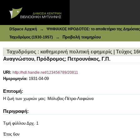
Ιδρυματικό Καταθετήριο DSpace
Ταχυδρόμος : καθημερινή πολιτική εφημερίς | Τεύχος 166
→
DSpace Αρχική
ΨΗΦΙΑΚΟΣ ΗΡΟΔΟΤΟΣ: το αποθετήριο της Δημόσιας 
→
Προβολή τεκμηρίου
Ταχυδρόμος (1930-1957)
Ταχυδρόμος : καθημερινή πολιτική εφημερίς | Τεύχος 16
Αναγνώστου, Πρόδρομος
;
Πετρουνάκος, Γ.Π.
URI:
http://hdl.handle.net/123456789/20811
Ημερομηνία:
1931-04-09
Επιτομή:
Η ζωή των χωριών μας: Μόλυβος-Πέτρα-Λαφιώνα
Περιγραφή:
Τιμή φύλλου Δρχ. 1
Έτος 6ον