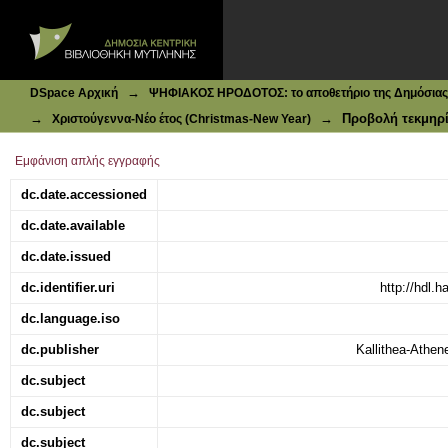
Ιδρυματικό Καταθετήριο DSpace
[Χριστούγεννα - Νέος έτος. Ευχετήρια κάρτα]
→
DSpace Αρχική
ΨΗΦΙΑΚΟΣ ΗΡΟΔΟΤΟΣ: το αποθετήριο της Δημόσιας 
→
→
Προβολή τεκμηρ
Χριστούγεννα-Νέο έτος (Christmas-New Year)
Εμφάνιση απλής εγγραφής
dc.date.accessioned
dc.date.available
dc.date.issued
dc.identifier.uri
http://hdl.
dc.language.iso
dc.publisher
Kallithea-Athen
dc.subject
dc.subject
dc.subject