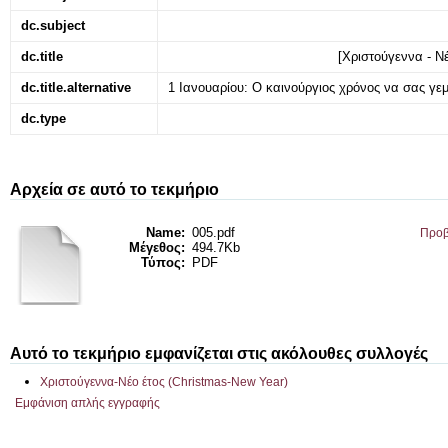
dc.subject
dc.title
[Χριστούγεννα - Ν
dc.title.alternative
1 Ιανουαρίου: Ο καινούργιος χρόνος να σας γεμ
dc.type
Αρχεία σε αυτό το τεκμήριο
Name:
005.pdf
Προβ
Μέγεθος:
494.7Kb
Τύπος:
PDF
Αυτό το τεκμήριο εμφανίζεται στις ακόλουθες συλλογές
Χριστούγεννα-Νέο έτος (Christmas-New Year)
Εμφάνιση απλής εγγραφής