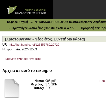
Ιδρυματικό Καταθετήριο DSpace
[Χριστούγεννα - Νέος έτος. Ευχετήρια κάρτα]
→
DSpace Αρχική
ΨΗΦΙΑΚΟΣ ΗΡΟΔΟΤΟΣ: το αποθετήριο της Δημόσιας 
→
→
Προβολή τεκμηρ
Χριστούγεννα-Νέο έτος (Christmas-New Year)
[Χριστούγεννα - Νέος έτος. Ευχετήρια κάρτα]
URI:
http://hdl.handle.net/123456789/20722
Ημερομηνία:
2024-12-03
Εμφάνιση πλήρους εγγραφής
Αρχεία σε αυτό το τεκμήριο
Name:
003.pdf
Προβ
Μέγεθος:
375.2Kb
Τύπος:
PDF