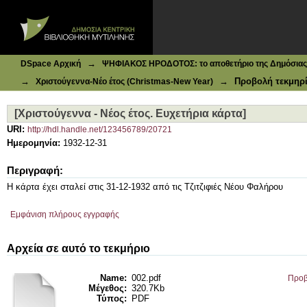
Ιδρυματικό Καταθετήριο DSpace
[Χριστούγεννα - Νέος έτος. Ευχετήρια κάρτα]
→
DSpace Αρχική
ΨΗΦΙΑΚΟΣ ΗΡΟΔΟΤΟΣ: το αποθετήριο της Δημόσιας 
→
→
Προβολή τεκμηρ
Χριστούγεννα-Νέο έτος (Christmas-New Year)
[Χριστούγεννα - Νέος έτος. Ευχετήρια κάρτα]
URI:
http://hdl.handle.net/123456789/20721
Ημερομηνία:
1932-12-31
Περιγραφή:
Η κάρτα έχει σταλεί στις 31-12-1932 από τις Τζιτζιφιές Νέου Φαλήρου
Εμφάνιση πλήρους εγγραφής
Αρχεία σε αυτό το τεκμήριο
Name:
002.pdf
Προβ
Μέγεθος:
320.7Kb
Τύπος:
PDF