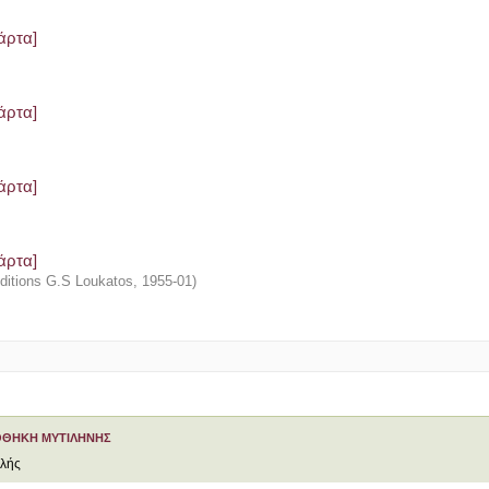
άρτα]
άρτα]
άρτα]
άρτα]
Editions G.S Loukatos
,
1955-01
)
ΟΘΗΚΗ ΜΥΤΙΛΗΝΗΣ
ελής