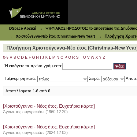
Ιδρυματικό Καταθετήριο DSpace
Πλοήγηση Χριστούγεννα-Νέο έτος (Christmas-New Year) 
→
DSpace Αρχική
ΨΗΦΙΑΚΟΣ ΗΡΟΔΟΤΟΣ: το αποθετήριο της Δημόσιας 
→
→
Πλοήγηση Χριστο
Χριστούγεννα-Νέο έτος (Christmas-New Year)
Πλοήγηση Χριστούγεννα-Νέο έτος (Christmas-New Year)
0-9
A
B
C
D
E
F
G
H
I
J
K
L
M
N
O
P
Q
R
S
T
U
V
W
X
Y
Z
Ή εισάγετε τα πρώτα γράμματα:
Ταξινόμηση κατά:
Σειρά:
Αποτε
Αποτελέσματα 1-6 από 6
[Χριστούγεννα - Νέος έτος. Ευχετήρια κάρτα]
Άγνωστος συγγραφέας
(
1960-12-20
)
[Χριστούγεννα - Νέος έτος. Ευχετήρια κάρτα]
Άγνωστος συγγραφέας
(
2024-12-03
)