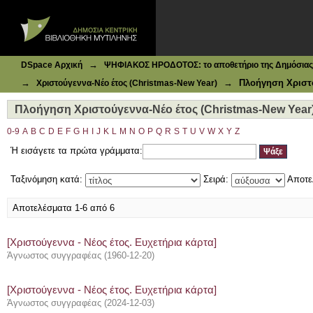
Ιδρυματικό Καταθετήριο DSpace
Πλοήγηση Χριστούγεννα-Νέο έτος (Christmas-New Year) 
→
DSpace Αρχική
ΨΗΦΙΑΚΟΣ ΗΡΟΔΟΤΟΣ: το αποθετήριο της Δημόσιας 
→
→
Πλοήγηση Χριστο
Χριστούγεννα-Νέο έτος (Christmas-New Year)
Πλοήγηση Χριστούγεννα-Νέο έτος (Christmas-New Year)
0-9
A
B
C
D
E
F
G
H
I
J
K
L
M
N
O
P
Q
R
S
T
U
V
W
X
Y
Z
Ή εισάγετε τα πρώτα γράμματα:
Ταξινόμηση κατά:
Σειρά:
Αποτε
Αποτελέσματα 1-6 από 6
[Χριστούγεννα - Νέος έτος. Ευχετήρια κάρτα]
Άγνωστος συγγραφέας
(
1960-12-20
)
[Χριστούγεννα - Νέος έτος. Ευχετήρια κάρτα]
Άγνωστος συγγραφέας
(
2024-12-03
)