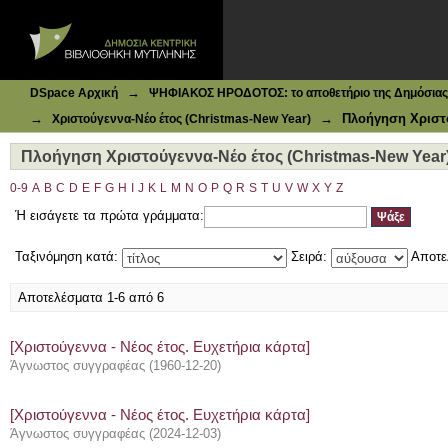
Ιδρυματικό Καταθετήριο DSpace
Πλοήγηση Χριστούγεννα-Νέο έτος (Christmas-New Year) 
→
DSpace Αρχική
ΨΗΦΙΑΚΟΣ ΗΡΟΔΟΤΟΣ: το αποθετήριο της Δημόσιας 
→
→
Πλοήγηση Χριστο
Χριστούγεννα-Νέο έτος (Christmas-New Year)
Πλοήγηση Χριστούγεννα-Νέο έτος (Christmas-New Year)
0-9
A
B
C
D
E
F
G
H
I
J
K
L
M
N
O
P
Q
R
S
T
U
V
W
X
Y
Z
Ή εισάγετε τα πρώτα γράμματα:
Ταξινόμηση κατά:
Σειρά:
Αποτε
Αποτελέσματα 1-6 από 6
[Χριστούγεννα - Νέος έτος. Ευχετήρια κάρτα]
Άγνωστος συγγραφέας
(
1960-12-20
)
[Χριστούγεννα - Νέος έτος. Ευχετήρια κάρτα]
Άγνωστος συγγραφέας
(
2024-12-03
)