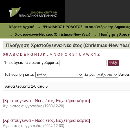
Ιδρυματικό Καταθετήριο DSpace
Πλοήγηση Χριστούγεννα-Νέο έτος (Christmas-New Year) 
→
DSpace Αρχική
ΨΗΦΙΑΚΟΣ ΗΡΟΔΟΤΟΣ: το αποθετήριο της Δημόσιας 
→
→
Πλοήγηση Χριστο
Χριστούγεννα-Νέο έτος (Christmas-New Year)
Πλοήγηση Χριστούγεννα-Νέο έτος (Christmas-New Year)
0-9
A
B
C
D
E
F
G
H
I
J
K
L
M
N
O
P
Q
R
S
T
U
V
W
X
Y
Z
Ή εισάγετε τα πρώτα γράμματα:
Ταξινόμηση κατά:
Σειρά:
Αποτε
Αποτελέσματα 1-6 από 6
[Χριστούγεννα - Νέος έτος. Ευχετήρια κάρτα]
Άγνωστος συγγραφέας
(
1960-12-20
)
[Χριστούγεννα - Νέος έτος. Ευχετήρια κάρτα]
Άγνωστος συγγραφέας
(
2024-12-03
)