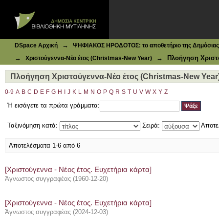
Ιδρυματικό Καταθετήριο DSpace
Πλοήγηση Χριστούγεννα-Νέο έτος (Christmas-New Year) 
→
DSpace Αρχική
ΨΗΦΙΑΚΟΣ ΗΡΟΔΟΤΟΣ: το αποθετήριο της Δημόσιας 
→
→
Πλοήγηση Χριστο
Χριστούγεννα-Νέο έτος (Christmas-New Year)
Πλοήγηση Χριστούγεννα-Νέο έτος (Christmas-New Year)
0-9
A
B
C
D
E
F
G
H
I
J
K
L
M
N
O
P
Q
R
S
T
U
V
W
X
Y
Z
Ή εισάγετε τα πρώτα γράμματα:
Ταξινόμηση κατά:
Σειρά:
Αποτε
Αποτελέσματα 1-6 από 6
[Χριστούγεννα - Νέος έτος. Ευχετήρια κάρτα]
Άγνωστος συγγραφέας
(
1960-12-20
)
[Χριστούγεννα - Νέος έτος. Ευχετήρια κάρτα]
Άγνωστος συγγραφέας
(
2024-12-03
)