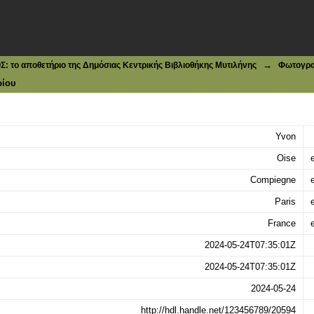
Chateau Facade of the Castle
→
το αποθετήριο της Δημόσιας Κεντρικής Βιβλιοθήκης Μυτιλήνης
Φωτογρα
ρίου
Yvon
Oise
e
Compiegne
e
Paris
e
France
e
2024-05-24T07:35:01Z
2024-05-24T07:35:01Z
2024-05-24
http://hdl.handle.net/123456789/20594