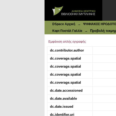
Ιδρυματικό Καταθετήριο DSpace
Cateau de Compiegne : Facade du 
→
DSpace Αρχική
ΨΗΦΙΑΚΟΣ ΗΡΟΔΟΤΟΣ: 
→
Προβολή τεκμη
Καρτ Ποστάλ Γαλλία
Εμφάνιση απλής εγγραφής
dc.contributor.author
dc.coverage.spatial
dc.coverage.spatial
dc.coverage.spatial
dc.coverage.spatial
dc.date.accessioned
dc.date.available
dc.date.issued
dc.identifier.uri