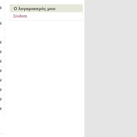
l
Ο λογαριασμός μου
Σύνδεση
l
l
l
l
l
l
l
l
l