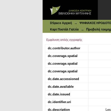
Ιδρυματικό Καταθετήριο DSpace
Palais de Fontainebleau : Galerie F
→
DSpace Αρχική
ΨΗΦΙΑΚΟΣ ΗΡΟΔΟΤΟΣ: 
→
Προβολή τεκμη
Καρτ Ποστάλ Γαλλία
Εμφάνιση απλής εγγραφής
dc.contributor.author
dc.coverage.spatial
dc.coverage.spatial
dc.coverage.spatial
dc.date.accessioned
dc.date.available
dc.date.issued
dc.identifier.uri
dc.description
Les