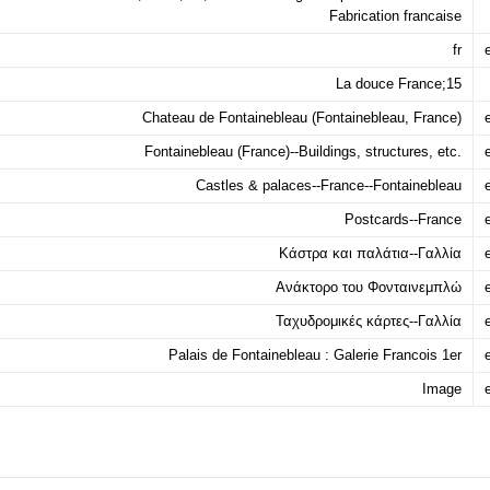
Fabrication francaise
fr
e
La douce France;15
Chateau de Fontainebleau (Fontainebleau, France)
e
Fontainebleau (France)--Buildings, structures, etc.
e
Castles & palaces--France--Fontainebleau
e
Postcards--France
e
Κάστρα και παλάτια--Γαλλία
e
Ανάκτορο του Φονταινεμπλώ
e
Ταχυδρομικές κάρτες--Γαλλία
e
Palais de Fontainebleau : Galerie Francois 1er
e
Image
e