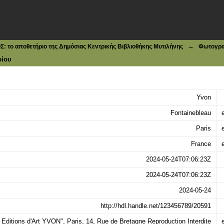
rancois 1er
→
το αποθετήριο της Δημόσιας Κεντρικής Βιβλιοθήκης Μυτιλήνης
Φωτογρα
ρίου
Yvon
Fontainebleau
e
Paris
e
France
e
2024-05-24T07:06:23Z
2024-05-24T07:06:23Z
2024-05-24
http://hdl.handle.net/123456789/20591
 Editions d'Art YVON", Paris, 14, Rue de Bretagne Reproduction Interdite
e