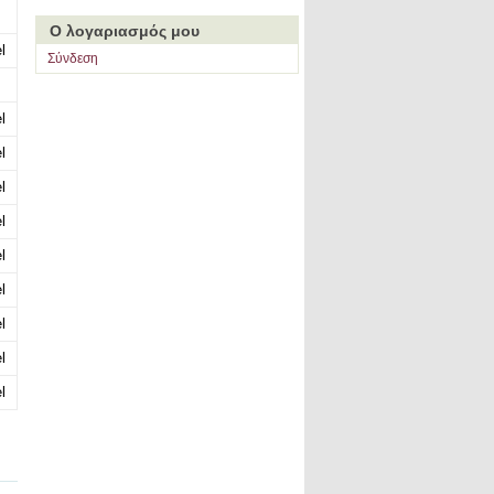
Ο λογαριασμός μου
l
Σύνδεση
l
l
l
l
l
l
l
l
l