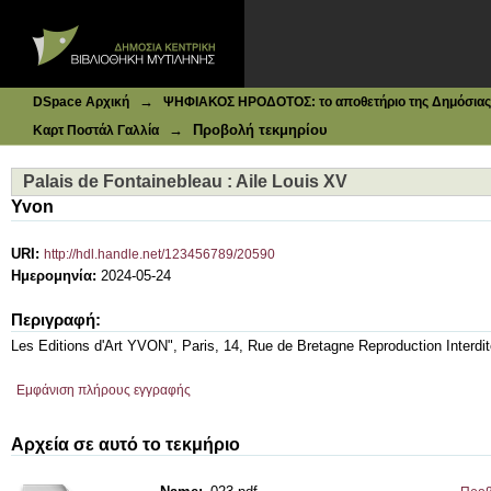
Ιδρυματικό Καταθετήριο DSpace
Palais de Fontainebleau : Aile Louis XV
→
DSpace Αρχική
ΨΗΦΙΑΚΟΣ ΗΡΟΔΟΤΟΣ: το αποθετήριο της Δημόσιας 
→
Προβολή τεκμηρίου
Καρτ Ποστάλ Γαλλία
Palais de Fontainebleau : Aile Louis XV
Yvon
URI:
http://hdl.handle.net/123456789/20590
Ημερομηνία:
2024-05-24
Περιγραφή:
Les Editions d'Art YVON", Paris, 14, Rue de Bretagne Reproduction Interdit
Εμφάνιση πλήρους εγγραφής
Αρχεία σε αυτό το τεκμήριο